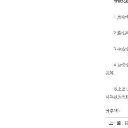
绿碳化硅
1.磨粒锋
2.脆性高
3.导热性
4.自锐性
瓦等。
以上是小
将竭诚为您
分享到：
上一篇：