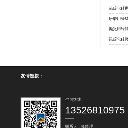
绿碳化硅
研磨用绿
抛光用绿
绿碳化硅
友情链接：
咨询热线:
13526810975
联系人：杨经理