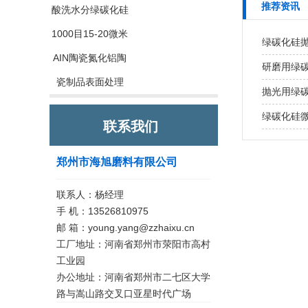
推荐资讯
酸洗水分绿碳化硅
1000目15-20微米
绿碳化硅
AIN陶瓷氮化铝陶
研磨用绿
瓷制品表面处理
抛光用绿
绿碳化硅
联系我们
郑州市海旭磨料有限公司
联系人：杨经理
手 机：13526810975
邮 箱：young.yang@zzhaixu.cn
工厂地址：河南省郑州市荥阳市高村
工业园
办公地址：河南省郑州市二七区大学
路与嵩山路交叉口亚星时代广场