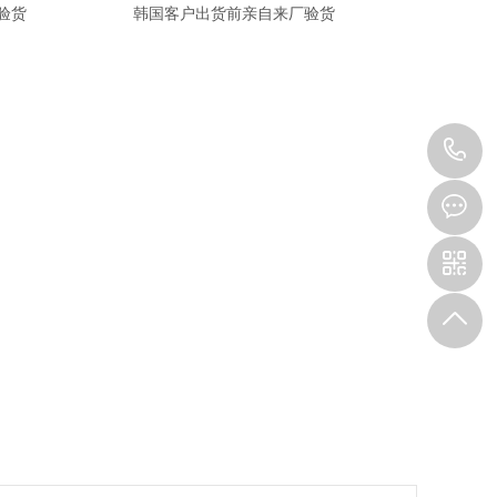
验货
韩国客户出货前亲自来厂验货
1