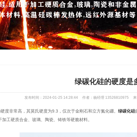
绿碳化硅的硬度是
发布时间：2024-01-25 14:28:44
作者：杨经理 13526810975
来
度非常高，其莫氏硬度为9.3，仅次于金刚石和立方氮化硼。
绿碳化硅
适用于加工硬质合金、玻璃、陶瓷、铸铁等硬脆材料。