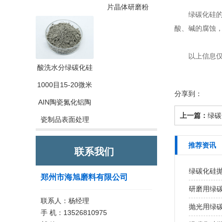
片晶体研磨粉
绿碳化硅的微
酸、碱的腐蚀
以上信息仅供
酸洗水分绿碳化硅
1000目15-20微米
分享到：
AIN陶瓷氮化铝陶
上一篇：
绿碳
瓷制品表面处理
推荐资讯
联系我们
绿碳化硅
郑州市海旭磨料有限公司
研磨用绿
联系人：杨经理
抛光用绿
手 机：13526810975