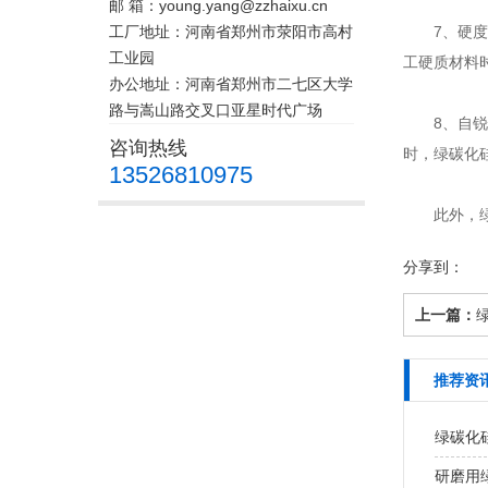
邮 箱：young.yang@zzhaixu.cn
工厂地址：河南省郑州市荥阳市高村
7、硬度
工业园
工硬质材料
办公地址：河南省郑州市二七区大学
路与嵩山路交叉口亚星时代广场
8、自锐性
咨询热线
时，绿碳化
13526810975
此外，绿碳
分享到：
上一篇：
推荐资
绿碳化
研磨用