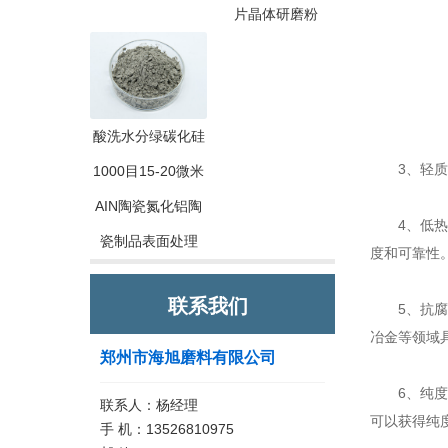
片晶体研磨粉
酸洗水分绿碳化硅
3、轻质：
1000目15-20微米
AIN陶瓷氮化铝陶
4、低热膨
瓷制品表面处理
度和可靠性
联系我们
5、抗腐蚀
冶金等领域
郑州市海旭磨料有限公司
6、纯度高
联系人：杨经理
可以获得纯
手 机：13526810975