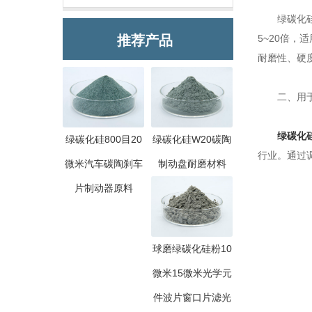
绿碳化硅硬
推荐产品
5~20倍
耐磨性、硬
二、用于
绿碳化
绿碳化硅800目20
绿碳化硅W20碳陶
行业。通过
微米汽车碳陶刹车
制动盘耐磨材料
片制动器原料
球磨绿碳化硅粉10
微米15微米光学元
件波片窗口片滤光