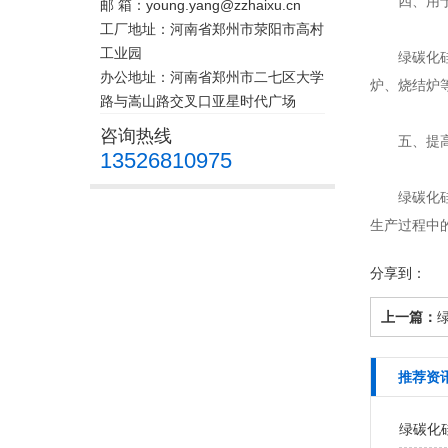
四、用于
邮 箱：young.yang@zzhaixu.cn
工厂地址：河南省郑州市荥阳市高村
工业园
绿碳化硅具
办公地址：河南省郑州市二七区大学
炉、烧结炉
路与嵩山路交叉口亚星时代广场
咨询热线
五、提高
13526810975
绿碳化硅
生产过程中
分享到：
上一篇：
推荐资
绿碳化