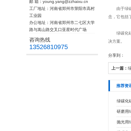
邮 箱：young.yang@zzhaixu.cn
工厂地址：河南省郑州市荥阳市高村
由于绿碳化
工业园
念，它包括
办公地址：河南省郑州市二七区大学
路与嵩山路交叉口亚星时代广场
绿碳化硅作
咨询热线
决方案。
13526810975
分享到：
上一篇：
推荐资
绿碳化
研磨用
抛光用