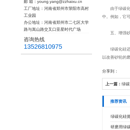
邮 箱：young.yang@zzhaixu.cn
工厂地址：河南省郑州市荥阳市高村
由于绿碳化硅
工业园
中。例如，它
办公地址：河南省郑州市二七区大学
路与嵩山路交叉口亚星时代广场
五、增强砂
咨询热线
13526810975
绿碳化硅还可
以改善砂轮的
分享到：
上一篇：
绿碳
推荐资讯
绿碳化硅
研磨用绿