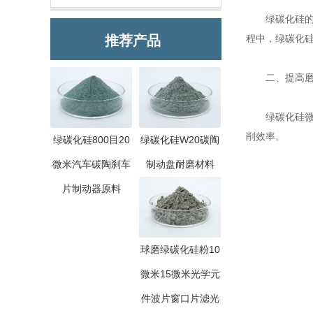
绿碳化硅的硬
推荐产品
程中，绿碳化
二、提高磨
绿碳化硅微粉
削效率。
绿碳化硅800目20
绿碳化硅W20碳陶
微米汽车碳陶刹车
制动盘耐磨材料
片制动器原料
球磨绿碳化硅粉10
微米15微米光学元
件波片窗口片滤光