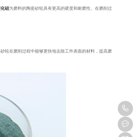
碳化硅
为磨料的陶瓷砂轮具有更高的硬度和耐磨性。在磨削过
砂轮在磨削过程中能够更快地去除工件表面的材料，提高磨
1