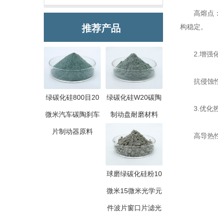
高熔点：绿
推荐产品
构稳定。
2.增强化
抗侵蚀性：
绿碳化硅800目20
绿碳化硅W20碳陶
3.优化
微米汽车碳陶刹车
制动盘耐磨材料
片制动器原料
高导热性：
球磨绿碳化硅粉10
微米15微米光学元
件波片窗口片滤光