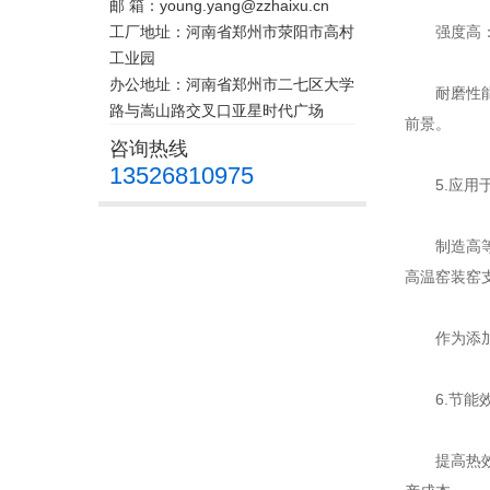
邮 箱：young.yang@zzhaixu.cn
工厂地址：河南省郑州市荥阳市高村
强度高：绿
工业园
办公地址：河南省郑州市二七区大学
耐磨性能
路与嵩山路交叉口亚星时代广场
前景。
咨询热线
13526810975
5.应用于
制造高等耐
高温窑装窑
作为添加剂
6.节能效
提高热效率