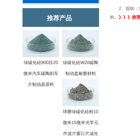
2、炼制：将
推荐产品
构。
》》》推
绿碳化硅800目20
绿碳化硅W20碳陶
微米汽车碳陶刹车
制动盘耐磨材料
片制动器原料
球磨绿碳化硅粉10
微米15微米光学元
件波片窗口片滤光