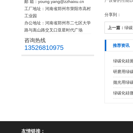
产设备的性能
邮 箱：young.yang@zzhaixu.cn
工厂地址：河南省郑州市荥阳市高村
分享到：
工业园
办公地址：河南省郑州市二七区大学
上一篇：
绿碳
路与嵩山路交叉口亚星时代广场
咨询热线
推荐资讯
13526810975
绿碳化硅
研磨用绿
抛光用绿
绿碳化硅
友情链接：