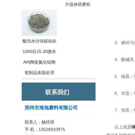
片晶体研磨粉
酸洗水分绿碳化硅
3、破碎与筛
1000目15-20微米
4、酸碱洗：
AIN陶瓷氮化铝陶
瓷制品表面处理
5、磁选：利
联系我们
6、水选：将
郑州市海旭磨料有限公司
7、包装：经
联系人：杨经理
以上就是
手 机：13526810975