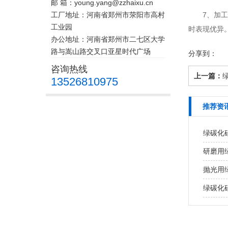
邮 箱：young.yang@zzhaixu.cn
工厂地址：河南省郑州市荥阳市高村
7、加工性
工业园
时表现优异
办公地址：河南省郑州市二七区大学
路与嵩山路交叉口亚星时代广场
分享到：
咨询热线
上一篇：
13526810975
推荐资
绿碳化
研磨用
抛光用
绿碳化