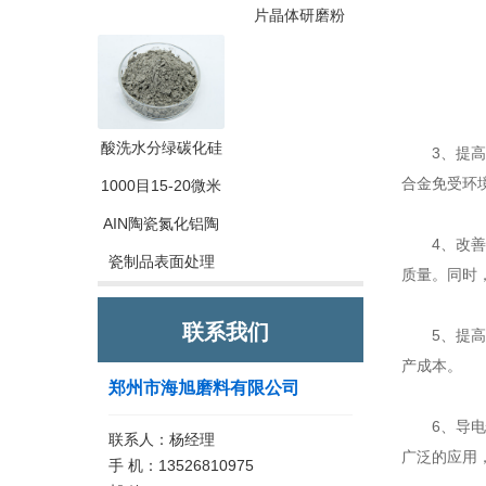
片晶体研磨粉
酸洗水分绿碳化硅
3、提高耐
合金免受环
1000目15-20微米
AIN陶瓷氮化铝陶
4、改善炼
瓷制品表面处理
质量。同时
联系我们
5、提高生
产成本。
郑州市海旭磨料有限公司
6、导电性
联系人：杨经理
广泛的应用
手 机：13526810975