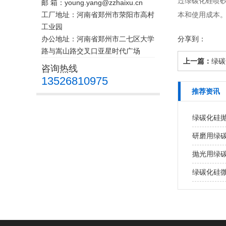
过绿碳化硅喷砂
邮 箱：young.yang@zzhaixu.cn
工厂地址：河南省郑州市荥阳市高村
本和使用成本
工业园
办公地址：河南省郑州市二七区大学
分享到：
路与嵩山路交叉口亚星时代广场
上一篇：
绿碳
咨询热线
13526810975
推荐资讯
绿碳化硅
研磨用绿
抛光用绿
绿碳化硅