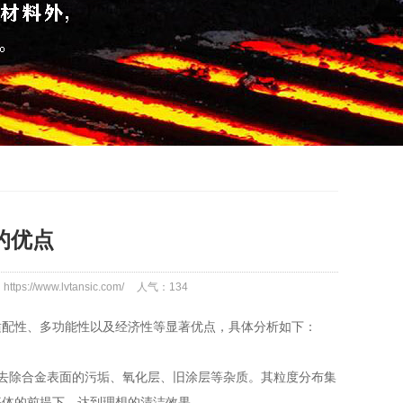
的优点
tps://www.lvtansic.com/
人气：
134
适配性、多功能性以及经济性等显著优点，具体分析如下：
去除合金表面的污垢、氧化层、旧涂层等杂质。其粒度分布集
基体的前提下，达到理想的清洁效果。