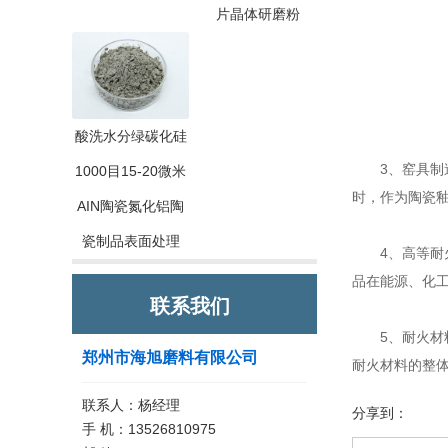
片晶体研磨粉
酸洗水分绿碳化硅
3、窑具制造
1000目15-20微米
时，作为陶瓷
AIN陶瓷氮化铝陶
瓷制品表面处理
4、高等耐火
品在能源、化
联系我们
5、耐火材料
郑州市海旭磨料有限公司
耐火材料的整
联系人：杨经理
分享到：
手 机：13526810975