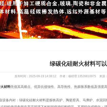
绿碳化硅耐火材料可以
发布时间：2025-09-19 14:38:12
作者：杨经理 13526810975
来源：ht
耐火材料
凭借其高熔点、优异抗侵蚀性、高导热性、热膨胀系数低及强度
设备内衬：绿碳化硅耐火材料是炼铁高炉、陶瓷窑具、马弗炉、水泥回
熔点特性使设备能在高温环境下长时间保持结构稳定，不易软化或熔化；