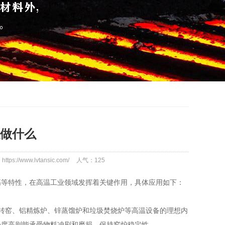
做什么
tps://www.lvtansic.com/
人气：
125
高等特性，在高温工业领域发挥着关键作用，具体应用如下：
转窑、铝精炼炉、锌蒸馏炉和垃圾焚烧炉等高温设备的理想内
强度高则能承受物料冲刷和磨损，保持窑炉稳定性。