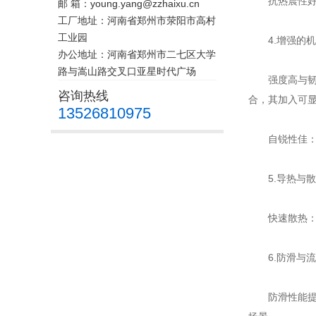
抗热震性好：
邮 箱：young.yang@zzhaixu.cn
工厂地址：河南省郑州市荥阳市高村
工业园
4.增强的机
办公地址：河南省郑州市二七区大学
路与嵩山路交叉口亚星时代广场
强度高与韧性
咨询热线
合，其加入可
13526810975
自锐性佳：
5.导热与散
快速散热：绿
6.防滑与流
防滑性能提升