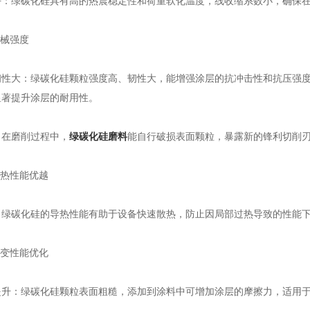
绿碳化硅具有高的热震稳定性和荷重软化温度，线收缩系数小，确保在
械强度
大：绿碳化硅颗粒强度高、韧性大，能增强涂层的抗冲击性和抗压强度
显著提升涂层的耐用性。
在磨削过程中，
绿碳化硅磨料
能自行破损表面颗粒，暴露新的锋利切削
热性能优越
碳化硅的导热性能有助于设备快速散热，防止因局部过热导致的性能下
变性能优化
：绿碳化硅颗粒表面粗糙，添加到涂料中可增加涂层的摩擦力，适用于