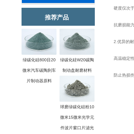
硬度仅次于金
推荐产品
抗磨损能力突
2.优异的耐
高温稳定性强
绿碳化硅800目20
绿碳化硅W20碳陶
微米汽车碳陶刹车
制动盘耐磨材料
防止热损伤：
片制动器原料
球磨绿碳化硅粉10
微米15微米光学元
件波片窗口片滤光