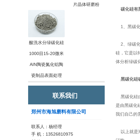
片晶体研磨粉
碳化硅有
1、黑碳化
酸洗水分绿碳化硅
2、绿碳化
硅，它是以特
1000目15-20微米
体分析绿碳
AIN陶瓷氮化铝陶
瓷制品表面处理
黑碳化硅
联系我们
黑碳化硅由
是由黑碳化
郑州市海旭磨料有限公司
我们自己的
联系人：杨经理
以上就是海
手 机：13526810975