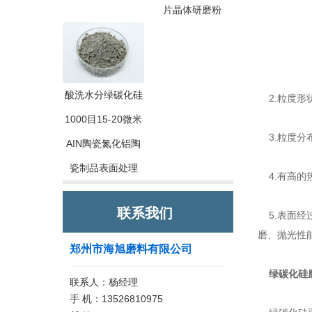
片晶体研磨粉
酸洗水分绿碳化硅
2.粒度形
1000目15-20微米
3.粒度分
AIN陶瓷氮化铝陶
瓷制品表面处理
4.有高的
联系我们
5.表面经
磨、抛光性
郑州市海旭磨料有限公司
绿碳化硅
联系人：杨经理
手 机：13526810975