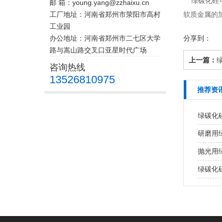
绿碳化硅可
邮 箱：young.yang@zzhaixu.cn
工厂地址：河南省郑州市荥阳市高村
软质金属的
工业园
办公地址：河南省郑州市二七区大学
分享到：
路与嵩山路交叉口亚星时代广场
上一篇：
咨询热线
13526810975
推荐资
绿碳化
研磨用
抛光用
绿碳化