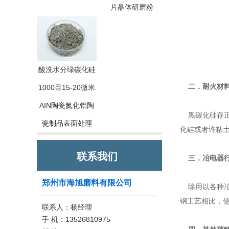
片晶体研磨粉
酸洗水分绿碳化硅
二．耐火材
1000目15-20微米
AIN陶瓷氮化铝陶
黑碳化硅存正
瓷制品表面处理
化硅或者许粘
联系我们
三．冶电器
郑州市海旭磨料有限公司
除用以各种冶
钢工艺相比，
联系人：杨经理
手 机：13526810975