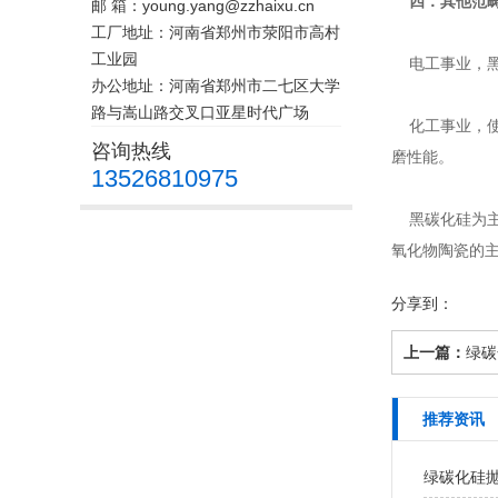
四．其他范
邮 箱：young.yang@zzhaixu.cn
工厂地址：河南省郑州市荥阳市高村
工业园
电工事业，黑
办公地址：河南省郑州市二七区大学
路与嵩山路交叉口亚星时代广场
化工事业，使
咨询热线
磨性能。
13526810975
黑碳化硅为主
氧化物陶瓷的
分享到：
上一篇：
绿碳
推荐资讯
绿碳化硅