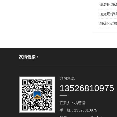
研磨用绿
抛光用绿
绿碳化硅
友情链接：
咨询热线:
13526810975
联系人：杨经理
手 机：13526810975