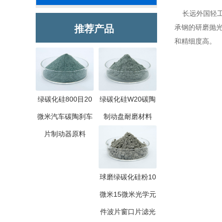
长远外国轻工
推荐产品
承钢的研磨抛
和精细度高。
绿碳化硅800目20
绿碳化硅W20碳陶
微米汽车碳陶刹车
制动盘耐磨材料
片制动器原料
球磨绿碳化硅粉10
微米15微米光学元
件波片窗口片滤光