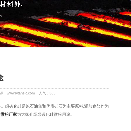
途
源：www.lvtansic.com
人气：
365
。绿碳化硅是以石油焦和优质硅石为主要原料,添加食盐作为
硅微粉厂家
为大家介绍绿碳化硅微粉用途。