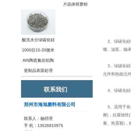
片晶体研磨粉
酸洗水分绿碳化硅
2、绿碳化硅
嘴、油泵、轴
1000目15-20微米
AIN陶瓷氮化铝陶
3、绿碳化硅
瓷制品表面处理
元件和热能元
联系我们
4、绿碳化硅
郑州市海旭磨料有限公司
5、适用于各
擦)，抗腐蚀性
联系人：杨经理
暴、热震裂)，
手 机：13526810975