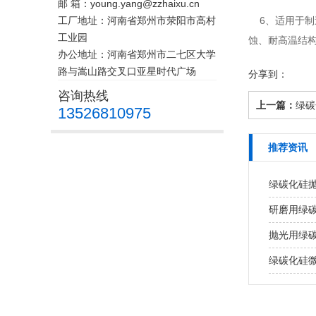
邮 箱：young.yang@zzhaixu.cn
工厂地址：河南省郑州市荥阳市高村
6、适用于制
工业园
蚀、耐高温结
办公地址：河南省郑州市二七区大学
路与嵩山路交叉口亚星时代广场
分享到：
咨询热线
上一篇：
绿碳
13526810975
推荐资讯
绿碳化硅
研磨用绿
抛光用绿
绿碳化硅