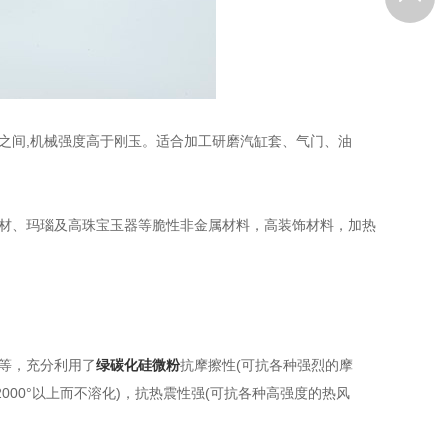
之间,机械强度高于刚玉。适合加工研磨汽缸套、气门、油
材、玛瑙及高珠宝玉器等脆性非金属材料，高装饰材料，加热
等，充分利用了
绿碳化硅微粉
抗摩擦性(可抗各种强烈的摩
000°以上而不溶化)，抗热震性强(可抗各种高强度的热风