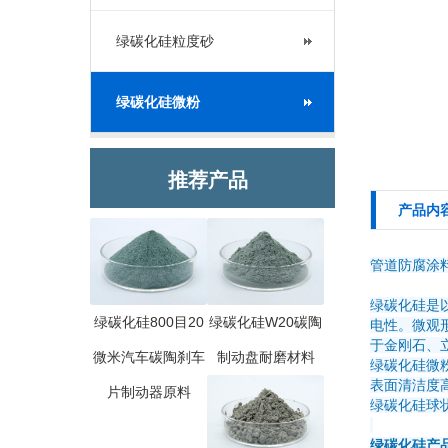
绿碳化硅粒度砂
绿碳化硅微粉
推荐产品
产品内
管道防腐涂料
绿碳化硅是
绿碳化硅800目20
绿碳化硅W20碳陶
电性。微观形
于金刚石、立方
微米汽车碳陶刹车
制动盘耐磨材料
绿碳化硅微
表面清洁度
片制动器原料
绿碳化硅球
绿碳化硅产