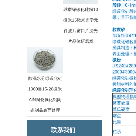
段砂
：0-1mm
球磨绿碳化硅粉10
绿碳化硅段
果，且不影
微米15微米光学元
粒度砂
件波片窗口片滤光
4#5#6#8#1
片晶体研磨粉
绿碳化硅粒
磨具制造：
表面处理：
微粉
JIS240#28
2000#3000
绿碳化硅微
酸洗水分绿碳化硅
树脂材料的
1000目15-20微米
绿碳化硅理
典型物理指
AIN陶瓷氮化铝陶
努普硬度
莫氏硬度
瓷制品表面处理
熔点
比重
联系我们
粒形