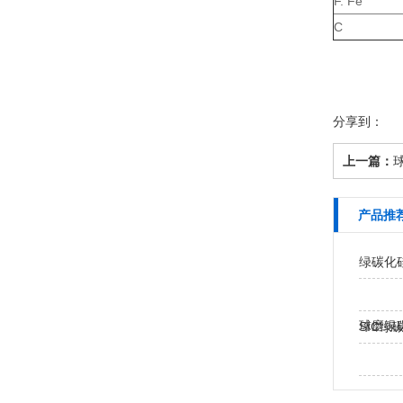
F. Fe
C
分享到：
上一篇：
球
产品推
绿碳化
球磨绿
SIC绿
粉…
绿碳化硅