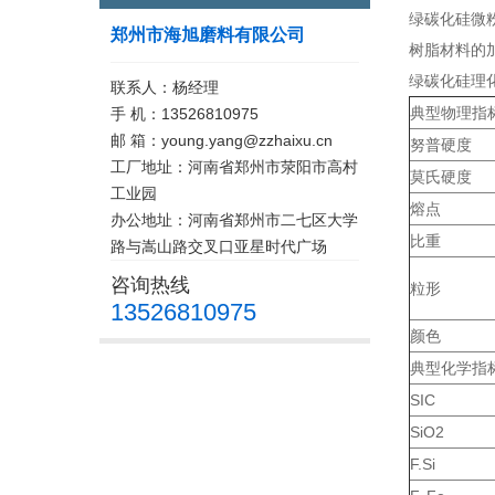
绿碳化硅微
郑州市海旭磨料有限公司
树脂材料的
绿碳化硅理
联系人：杨经理
典型物理指
手 机：13526810975
邮 箱：young.yang@zzhaixu.cn
努普硬度
工厂地址：河南省郑州市荥阳市高村
莫氏硬度
工业园
熔点
办公地址：河南省郑州市二七区大学
比重
路与嵩山路交叉口亚星时代广场
咨询热线
粒形
13526810975
颜色
典型化学指
SIC
SiO2
F.Si