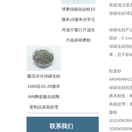
表面清洁度
球磨绿碳化硅粉10
绿碳化硅球
微米15微米光学元
件波片窗口片滤光
绿碳化硅产
段砂：0-1mm,
片晶体研磨粉
绿碳化硅段
果，且不影
粒度砂
酸洗水分绿碳化硅
4#5#6#8#1
1000目15-20微米
绿碳化硅粒
磨具制造：
AIN陶瓷氮化铝陶
表面处理：
瓷制品表面处理
微粉
JIS240#28
联系我们
2000#3000