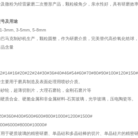
砂及微粉为经雷蒙磨二次整形产品，颗粒棱角少，亲水性好，具有研磨效
型号及用途
1-3mm, 3-5mm, 5-8mm
由巴马克制砂机生产，颗粒圆整，作为研磨介质，完美替代高价氧化锆球
产品含量
2#14#16#20#22#24#30#36#40#46#54#60#70#80#90#100#120#150#
砂主要用于磨具制造及表面处理用喷砂介质。
脂砂轮，超薄切割片，大理石磨轮，金刚石磨片等
削硬质合金、硬脆金属和非金属材料-石英玻璃，光学玻璃，压电陶瓷等。
20#360#400#500#600#800#1000#1200#1500#
00#6000#8000#10000#
可用于硬质玻璃的精密研磨、单晶硅和多晶硅棒的切片、单晶硅片的精密