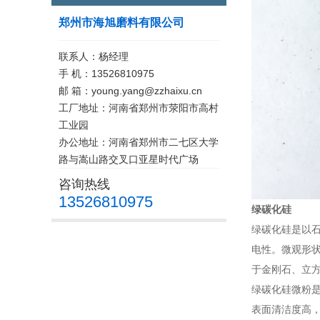
郑州市海旭磨料有限公司
联系人：杨经理
手 机：13526810975
邮 箱：young.yang@zzhaixu.cn
工厂地址：河南省郑州市荥阳市高村
工业园
办公地址：河南省郑州市二七区大学
路与嵩山路交叉口亚星时代广场
咨询热线
13526810975
绿碳化硅
绿碳化硅是以
电性。微观形状呈
于金刚石、立方氮化
绿碳化硅微粉
表面清洁度高