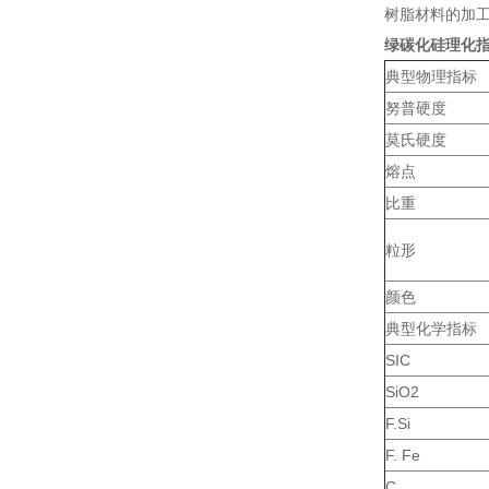
树脂材料的加
绿碳化硅理化
典型物理指标
努普硬度
莫氏硬度
熔点
比重
粒形
颜色
典型化学指标
SIC
SiO2
F.Si
F. Fe
C