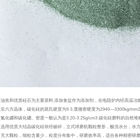
石油焦和优质硅石为主要原料,添加食盐作为添加剂，在电阻炉内经高温冶
六方晶体，碳化硅的莫氏硬度为9.3,显微密硬度为2940—3300kg/mm2
硼和碳化硼。密度一般认为是3.20-3.25g/cm3.碳化硅磨料的自然堆积密度在1
是选用优质大结晶碳化硅块经破碎，立式球磨机颗粒整形，酸洗水分，水
，无大颗粒，细粒含量少，粒度分布集中，研磨效率高，适合各种精密研