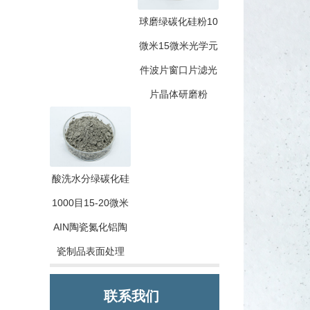
球磨绿碳化硅粉10
微米15微米光学元
件波片窗口片滤光
片晶体研磨粉
酸洗水分绿碳化硅
1000目15-20微米
AIN陶瓷氮化铝陶
瓷制品表面处理
联系我们