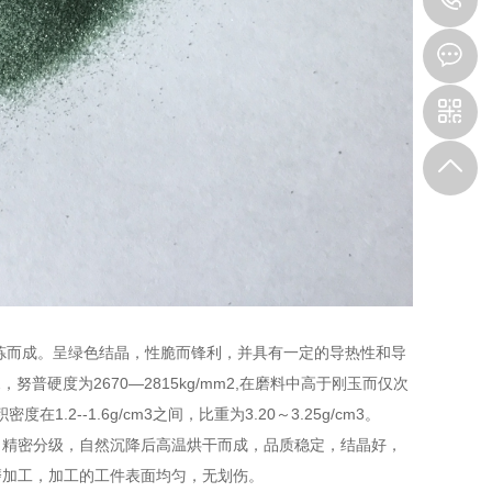
炼而成。呈绿色结晶，性脆而锋利，并具有一定的导热性和导
，努普硬度为2670—2815kg/mm2,在磨料中高于刚玉而仅次
.2--1.6g/cm3之间，比重为3.20～3.25g/cm3。
力精密分级，自然沉降后高温烘干而成，品质稳定，结晶好，
磨加工，加工的工件表面均匀，无划伤。