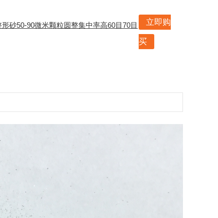
立即购
形砂50-90微米颗粒圆整集中率高60目70目
买