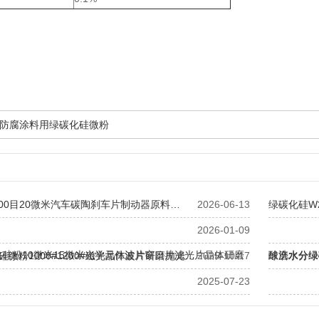
防腐涂料用绿碳化硅微粉
00目20微米汽车碳陶刹车片制动器原料…
2026-06-13
绿碳化硅W
2026-01-09
硅粉10微米15微米光学元件波片窗口片滤光片晶体研磨
酸洗水分绿
化硅微粉1000#1200#磁光晶体波片研磨抛光…
2025-10-17
球磨水分绿碳化
理…
2025-07-23
菱镁磨块用 3000目 4000目粗抛 6000目8000目
管道防腐涂料