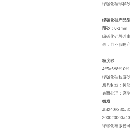
绿碳化硅球状
绿碳化硅产品
段砂
：0-1mm, 
绿碳化硅段砂
果，且不影响
粒度砂
4#5#6#8#10#1
绿碳化硅粒度
磨具制造：树
表面处理：磨
微粉
JIS240#280#3
2000#3000#40
绿碳化硅微粉