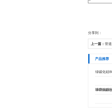
分享到：
上一篇：
管道
产品推荐
绿碳化硅8
球磨绿碳化
SIC绿碳
粉…
绿碳化硅微粉