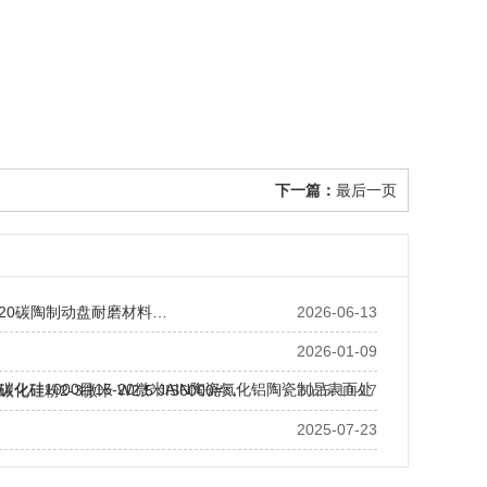
下一篇：
最后一页
20碳陶制动盘耐磨材料…
2026-06-13
2026-01-09
碳化硅1000目15-20微米AIN陶瓷氮化铝陶瓷制品表面处
硅粉2-3微米 W2.5 JIS6000#…
2025-10-17
2025-07-23
用绿碳化硅微粉 日标3000#国标1000绿硅砂SIC…