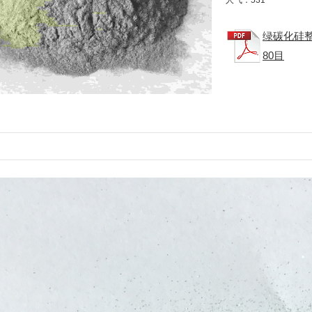
人气：
531
绿碳化硅整
80目