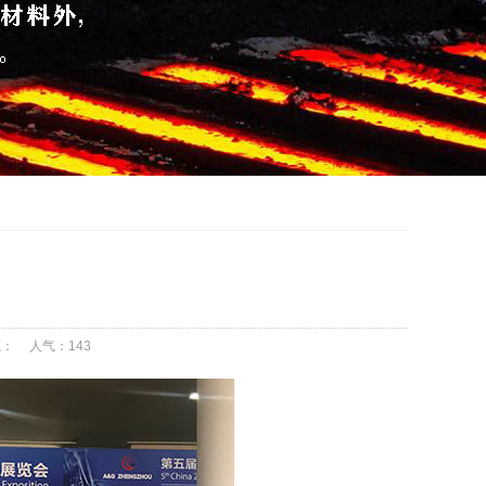
源：
人气：
143