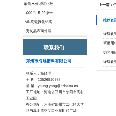
酸洗水分绿碳化硅
上一篇：
1000目15-20微米
推荐资
AIN陶瓷氮化铝陶
瓷制品表面处理
绿碳化
研磨用
联系我们
抛光用
郑州市海旭磨料有限公司
绿碳化
联系人：杨经理
手 机：13526810975
邮 箱：young.yang@zzhaixu.cn
工厂地址：河南省郑州市荥阳市高村
工业园
办公地址：河南省郑州市二七区大学
路与嵩山路交叉口亚星时代广场