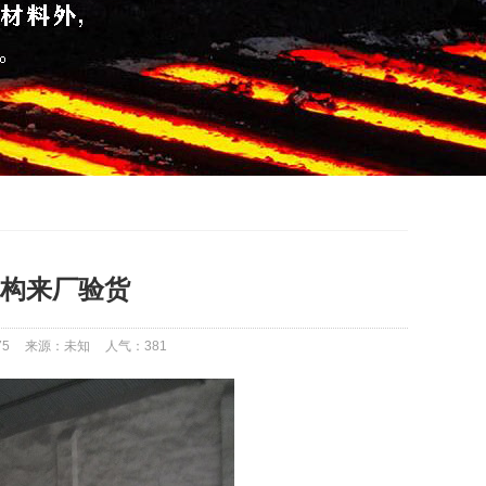
构来厂验货
75
来源：未知
人气：
381