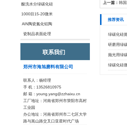
上一篇：
韩国
酸洗水分绿碳化硅
1000目15-20微米
推荐资讯
AIN陶瓷氮化铝陶
瓷制品表面处理
绿碳化硅
研磨用绿
联系我们
抛光用绿
绿碳化硅
郑州市海旭磨料有限公司
联系人：杨经理
手 机：13526810975
邮 箱：young.yang@zzhaixu.cn
工厂地址：河南省郑州市荥阳市高村
工业园
办公地址：河南省郑州市二七区大学
路与嵩山路交叉口亚星时代广场