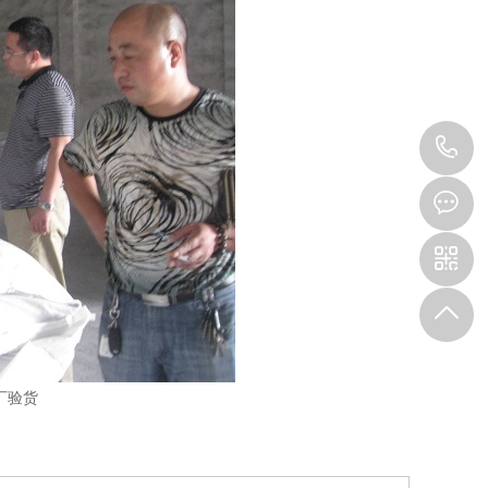
1
厂验货