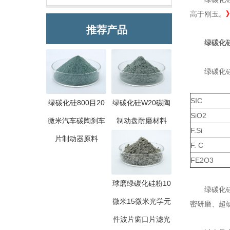
高于刚玉。
推荐产品
绿碳化硅
绿碳化硅磨
SIC
绿碳化硅800目20
绿碳化硅W20碳陶
SiO2
微米汽车碳陶刹车
制动盘耐磨材料
F.Si
片制动器原料
F. C
FE2O3
球磨绿碳化硅粉10
绿碳化硅磨
微米15微米光学元
密研磨、超
件波片窗口片滤光