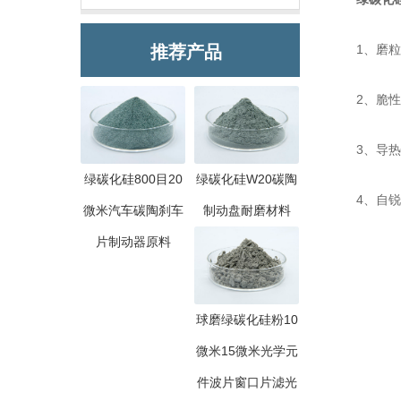
推荐产品
1、磨粒锋
2、脆性高
3、导热性
绿碳化硅800目20
绿碳化硅W20碳陶
4、自锐性
微米汽车碳陶刹车
制动盘耐磨材料
片制动器原料
球磨绿碳化硅粉10
微米15微米光学元
件波片窗口片滤光