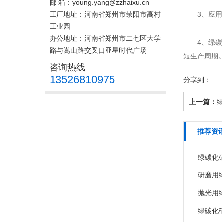
邮 箱：young.yang@zzhaixu.cn
工厂地址：河南省郑州市荥阳市高村
3、应用在
工业园
办公地址：河南省郑州市二七区大学
4、绿碳化
路与嵩山路交叉口亚星时代广场
短生产周期
咨询热线
13526810975
分享到：
上一篇：
推荐资
绿碳化
研磨用
抛光用
绿碳化