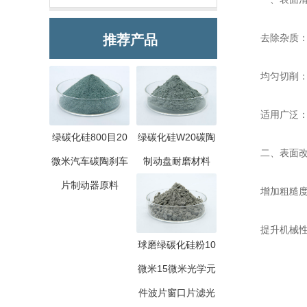
推荐产品
去除杂质：绿
均匀切削：其
适用广泛：可
绿碳化硅800目20
绿碳化硅W20碳陶
二、表面改
微米汽车碳陶刹车
制动盘耐磨材料
片制动器原料
增加粗糙度：
提升机械性能
球磨绿碳化硅粉10
微米15微米光学元
件波片窗口片滤光