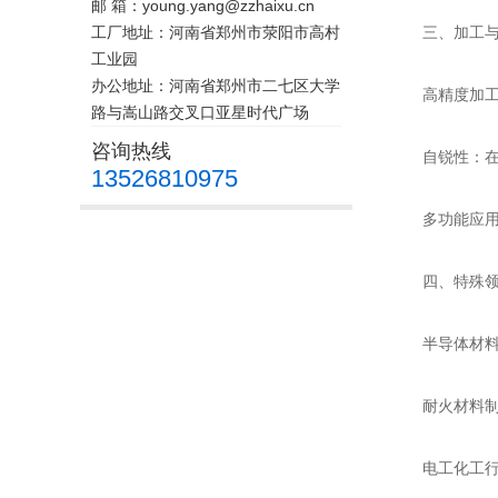
邮 箱：young.yang@zzhaixu.cn
工厂地址：河南省郑州市荥阳市高村
三、加工与
工业园
办公地址：河南省郑州市二七区大学
高精度加工：
路与嵩山路交叉口亚星时代广场
咨询热线
自锐性：在使
13526810975
多功能应用：
四、特殊领
半导体材料
耐火材料制造
电工化工行业