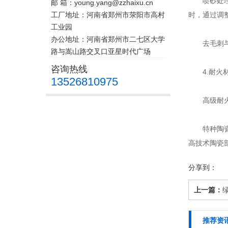
喷砂处理：
邮 箱：young.yang@zzhaixu.cn
工厂地址：河南省郑州市荥阳市高村
时，通过调
工业园
办公地址：河南省郑州市二七区大学
去毛刺与倒
路与嵩山路交叉口亚星时代广场
咨询热线
4.耐火材
13526810975
高级耐火
特种陶瓷部
高技术陶瓷
分享到：
上一篇：
推荐资