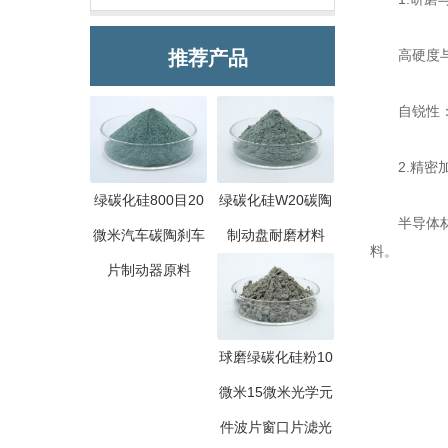
推荐产品
高硬度与锋
自锐性：绿
2.精密加
绿碳化硅800目20
绿碳化硅W20碳陶
半导体材料
微米汽车碳陶刹车
制动盘耐磨材料
料。
片制动器原料
球磨绿碳化硅粉10
微米15微米光学元
件波片窗口片滤光