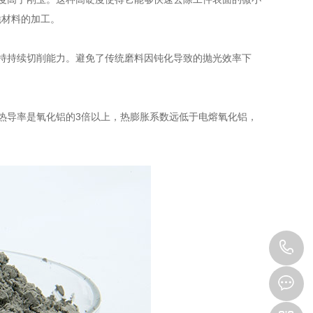
脆材料的加工。
持持续切削能力。避免了传统磨料因钝化导致的抛光效率下
导率是氧化铝的3倍以上，热膨胀系数远低于电熔氧化铝，
。
1