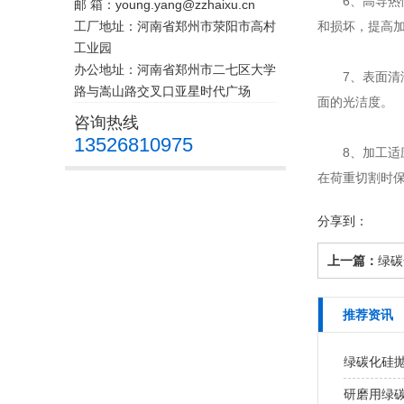
6、高导热
邮 箱：young.yang@zzhaixu.cn
工厂地址：河南省郑州市荥阳市高村
和损坏，提高
工业园
办公地址：河南省郑州市二七区大学
7、表面清洁
路与嵩山路交叉口亚星时代广场
面的光洁度。
咨询热线
13526810975
8、加工适应
在荷重切割时
分享到：
上一篇：
绿碳
推荐资讯
绿碳化硅
研磨用绿