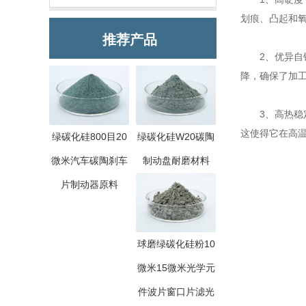
划痕、凸起和
推荐产品
2、优异自锐
降，确保了加
3、高热稳定
这使得它在高
绿碳化硅800目20
绿碳化硅W20碳陶
微米汽车碳陶刹车
制动盘耐磨材料
片制动器原料
球磨绿碳化硅粉10
微米15微米光学元
件波片窗口片滤光