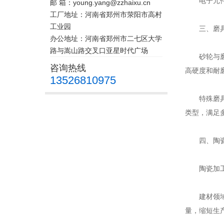
电子元件制
邮 箱：young.yang@zzhaixu.cn
工厂地址：河南省郑州市荥阳市高村
工业园
三、磨具
办公地址：河南省郑州市二七区大学
路与嵩山路交叉口亚星时代广场
砂轮与磨具
咨询热线
高硬度和耐
13526810975
特殊磨具定
类型，满足
四、陶瓷
陶瓷加工：
建材领域应
量，缩短生