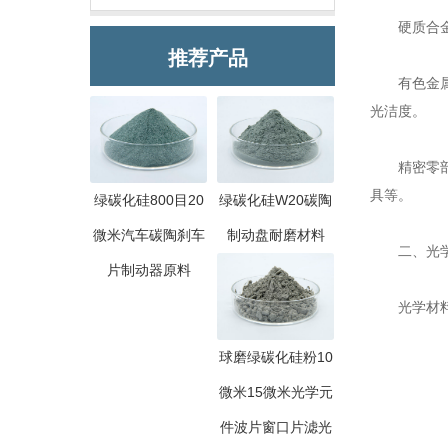
硬质合金
推荐产品
有色金属加
光洁度。
精密零部件
具等。
绿碳化硅800目20
绿碳化硅W20碳陶
微米汽车碳陶刹车
制动盘耐磨材料
二、光学
片制动器原料
光学材料加
球磨绿碳化硅粉10
微米15微米光学元
件波片窗口片滤光