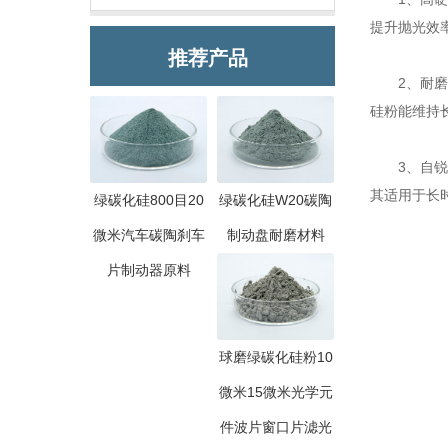
提升抛光效
推荐产品
2、耐磨性
硅粉能维持
3、自锐性
其适用于长
绿碳化硅800目20
绿碳化硅W20碳陶
微米汽车碳陶刹车
制动盘耐磨材料
片制动器原料
球磨绿碳化硅粉10
微米15微米光学元
件波片窗口片滤光