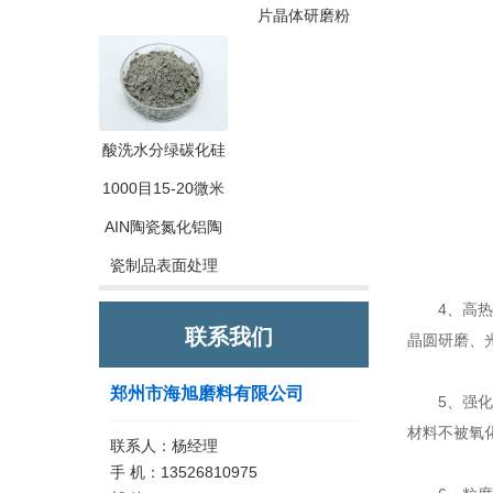
片晶体研磨粉
酸洗水分绿碳化硅
1000目15-20微米
AIN陶瓷氮化铝陶
瓷制品表面处理
4、高热稳
联系我们
晶圆研磨、
郑州市海旭磨料有限公司
5、强化学
材料不被氧
联系人：杨经理
手 机：13526810975