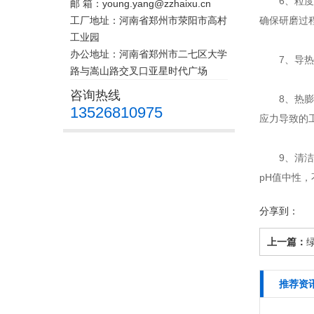
6、粒度均
邮 箱：young.yang@zzhaixu.cn
工厂地址：河南省郑州市荥阳市高村
确保研磨过
工业园
办公地址：河南省郑州市二七区大学
7、导热性
路与嵩山路交叉口亚星时代广场
咨询热线
8、热膨胀
13526810975
应力导致的
9、清洁度
pH值中性
分享到：
上一篇：
推荐资