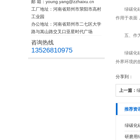
邮 箱：young.yang@zzhaixu.cn
工厂地址：河南省郑州市荥阳市高村
绿碳化硅磨
工业园
作用于表面
办公地址：河南省郑州市二七区大学
路与嵩山路交叉口亚星时代广场
五、作为
咨询热线
13526810975
绿碳化硅还
外界环境的
分享到：
上一篇：
推荐资
绿碳化
研磨用