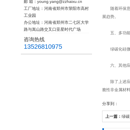
邮 箱：young.yang@zzhaixu.cn
工厂地址：河南省郑州市荥阳市高村
随着环保意识
工业园
展趋势。
办公地址：河南省郑州市二七区大学
路与嵩山路交叉口亚星时代广场
五、多功能
咨询热线
13526810975
绿碳化硅微粉
六、其他应
除了上述应用
脆性非金属材
分享到：
上一篇：
绿碳