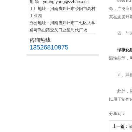
绿碳化硅微
邮 箱：young.yang@zzhaixu.cn
工厂地址：河南省郑州市荥阳市高村
命，广泛应
工业园
其在恶劣环
办公地址：河南省郑州市二七区大学
路与嵩山路交叉口亚星时代广场
四、与其
咨询热线
13526810975
绿碳化
温性能等，
五、其他
此外，绿碳
以用于制作
分享到：
上一篇：