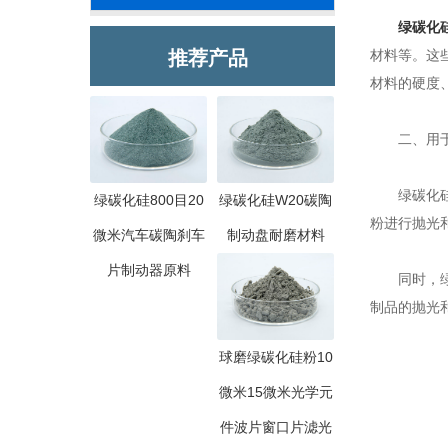
绿碳化
推荐产品
材料等。这
材料的硬度
二、用于
绿碳化硅微
绿碳化硅800目20
绿碳化硅W20碳陶
粉进行抛光
微米汽车碳陶刹车
制动盘耐磨材料
片制动器原料
同时，绿碳
制品的抛光
球磨绿碳化硅粉10
微米15微米光学元
件波片窗口片滤光