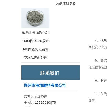
片晶体研磨粉
酸洗水分绿碳化硅
4、低热膨
1000目15-20微米
而提高了其
AIN陶瓷氮化铝陶
瓷制品表面处理
5、高强度
化硅耐材在
联系我们
6、制造
郑州市海旭磨料有限公司
7、作为添
联系人：杨经理
能等。
手 机：13526810975