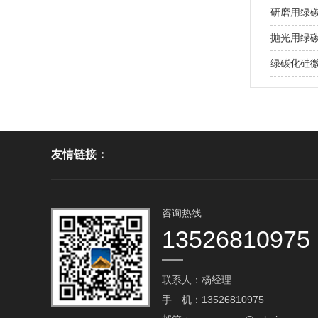
研磨用绿
抛光用绿
绿碳化硅
友情链接：
咨询热线:
13526810975
联系人：杨经理
手 机：13526810975