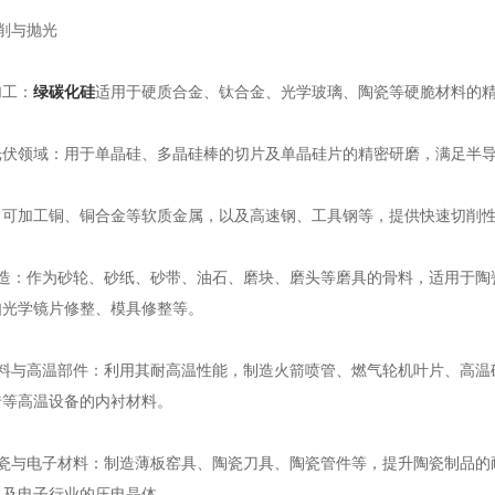
削与抛光
工：
绿碳化硅
适用于硬质合金、钛合金、光学玻璃、陶瓷等硬脆材料的
领域：用于单晶硅、多晶硅棒的切片及单晶硅片的精密研磨，满足半导
加工铜、铜合金等软质金属，以及高速钢、工具钢等，提供快速切削
：作为砂轮、砂纸、砂带、油石、磨块、磨头等磨具的骨料，适用于陶
如光学镜片修整、模具修整等。
与高温部件：利用其耐高温性能，制造火箭喷管、燃气轮机叶片、高温
砖等高温设备的内衬材料。
与电子材料：制造薄板窑具、陶瓷刀具、陶瓷管件等，提升陶瓷制品的
以及电子行业的压电晶体。