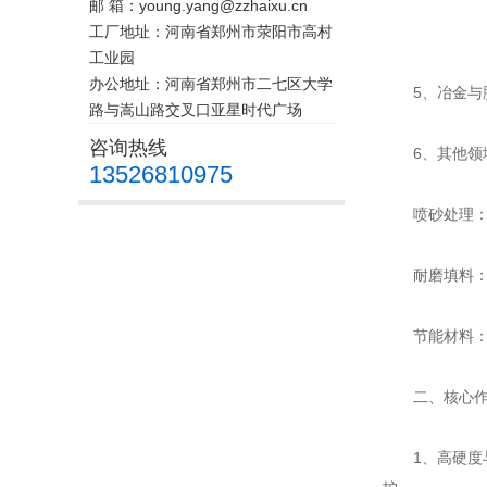
邮 箱：young.yang@zzhaixu.cn
工厂地址：河南省郑州市荥阳市高村
工业园
办公地址：河南省郑州市二七区大学
5、冶金与脱
路与嵩山路交叉口亚星时代广场
咨询热线
6、其他领
13526810975
喷砂处理：用
耐磨填料：添
节能材料：制
二、核心作
1、高硬度