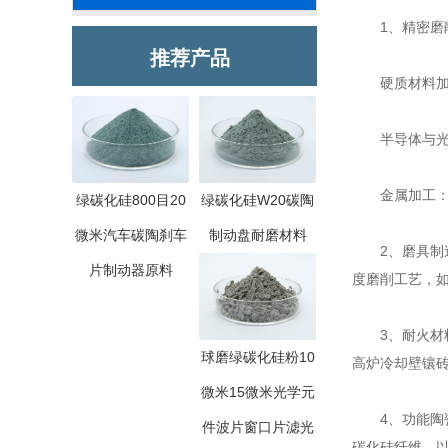
1、精密磨
推荐产品
硬质材料加
半导体与光伏
金属加工：可
绿碳化硅800目20
绿碳化硅W20碳陶
微米汽车碳陶刹车
制动盘耐磨材料
2、磨具制造
片制动器原料
度磨削工艺，
3、耐火材料
球磨绿碳化硅粉10
高炉冷却壁镶
微米15微米光学元
4、功能陶瓷
件波片窗口片滤光
碳化硅纤维，