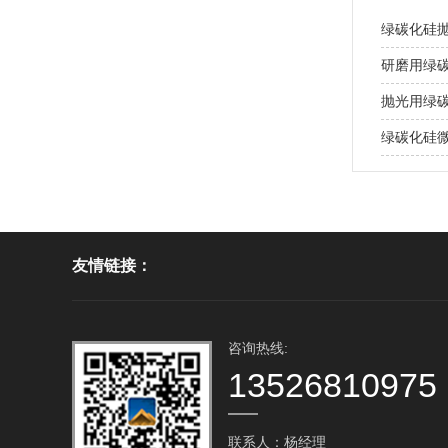
绿碳化硅
研磨用绿
抛光用绿
绿碳化硅
友情链接：
咨询热线:
13526810975
联系人：杨经理