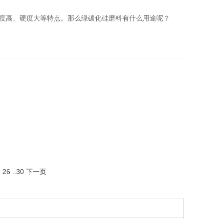
度高、硬度大等特点。那么绿碳化硅磨料有什么用途呢？
5
26
..
30
下一页