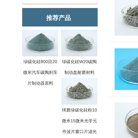
推荐产品
绿碳化硅800目20
绿碳化硅W20碳陶
微米汽车碳陶刹车
制动盘耐磨材料
片制动器原料
球磨绿碳化硅粉10
微米15微米光学元
件波片窗口片滤光