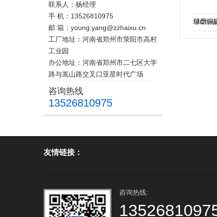
联系人：杨经理
手 机：13526810975
球磨绿
SIC绿
邮 箱：young.yang@zzhaixu.cn
粉
工厂地址：河南省郑州市荥阳市高村
工业园
办公地址：河南省郑州市二七区大学
路与嵩山路交叉口亚星时代广场
咨询热线
13526810975
友情链接：
咨询热线:
1352681097