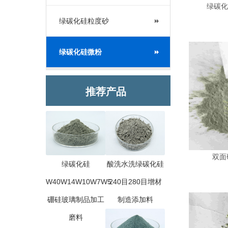
绿碳化
绿碳化硅粒度砂
绿碳化硅微粉
推荐产品
双面
绿碳化硅
酸洗水洗绿碳化硅
W40W14W10W7W5
240目280目增材
硼硅玻璃制品加工
制造添加料
磨料