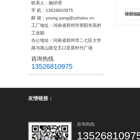
联系人：杨经理
手 机：13526810975
球磨绿
SIC绿
邮 箱：young.yang@zzhaixu.cn
粉
工厂地址：河南省郑州市荥阳市高村
工业园
办公地址：河南省郑州市二七区大学
路与嵩山路交叉口亚星时代广场
咨询热线
13526810975
友情链接：
咨询热线:
1352681097