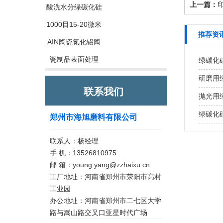
上一篇：
酸洗水分绿碳化硅
1000目15-20微米
推荐资
AIN陶瓷氮化铝陶
瓷制品表面处理
绿碳化
研磨用
联系我们
抛光用
绿碳化
郑州市海旭磨料有限公司
联系人：杨经理
手 机：13526810975
邮 箱：young.yang@zzhaixu.cn
工厂地址：河南省郑州市荥阳市高村
工业园
办公地址：河南省郑州市二七区大学
路与嵩山路交叉口亚星时代广场