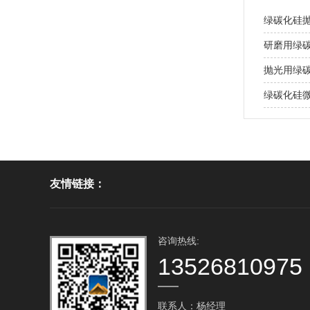
绿碳化硅
研磨用绿
抛光用绿
绿碳化硅
友情链接：
咨询热线:
13526810975
联系人：杨经理