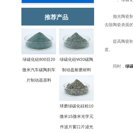
推荐产品
抛光陶瓷制品
去除陶瓷表面
提高陶瓷制品
度。
绿碳化硅800目20
绿碳化硅W20碳陶
同时，
绿
微米汽车碳陶刹车
制动盘耐磨材料
片制动器原料
球磨绿碳化硅粉10
微米15微米光学元
件波片窗口片滤光