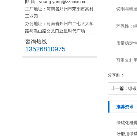
邮 箱：young.yang@zzhaixu.cn
工厂地址：河南省郑州市荥阳市高村
切削与研磨
工业园
办公地址：河南省郑州市二七区大学
环保性：绿碳
路与嵩山路交叉口亚星时代广场
咨询热线
质量稳定性：
13526810975
可重复利用性
分享到：
上一篇：
绿碳
推荐资讯
绿碳化硅
研磨用绿