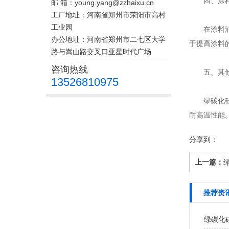
四、涂料
邮 箱：young.yang@zzhaixu.cn
工厂地址：河南省郑州市荥阳市高村
工业园
在涂料油
办公地址：河南省郑州市二七区大学
于提高涂料
路与嵩山路交叉口亚星时代广场
咨询热线
五、其他
13526810975
绿碳化硅砂
耐高温性能
分享到：
上一篇：
推荐资
绿碳化