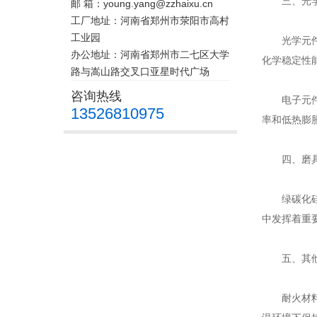
三、光学
邮 箱：young.yang@zzhaixu.cn
工厂地址：河南省郑州市荥阳市高村
工业园
光学元件加
办公地址：河南省郑州市二七区大学
化学稳定性
路与嵩山路交叉口亚星时代广场
咨询热线
电子元件制
13526810975
率和低热膨
四、磨具
绿碳化硅研
中发挥着重
五、其他
耐火材料