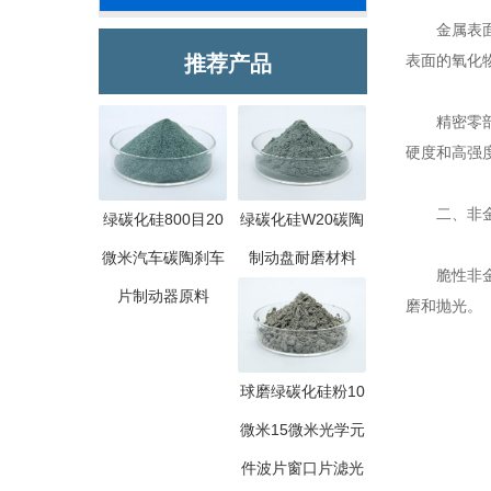
金属表面
推荐产品
表面的氧化
精密零部件
硬度和高强
二、非金
绿碳化硅800目20
绿碳化硅W20碳陶
微米汽车碳陶刹车
制动盘耐磨材料
脆性非金属
片制动器原料
磨和抛光。
球磨绿碳化硅粉10
微米15微米光学元
件波片窗口片滤光