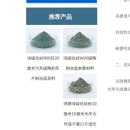
推荐产品
高硬度与切
自锐性优化
耐磨性能优
绿碳化硅800目20
绿碳化硅W20碳陶
二、优化
微米汽车碳陶刹车
制动盘耐磨材料
片制动器原料
去除微观缺
光率与成像
球磨绿碳化硅粉10
微米15微米光学元
件波片窗口片滤光