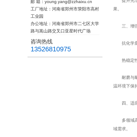
提升光洁度
邮 箱：young.yang@zzhaixu.cn
工厂地址：河南省郑州市荥阳市高村
果。
工业园
办公地址：河南省郑州市二七区大学
三、增强
路与嵩山路交叉口亚星时代广场
咨询热线
抗化学腐蚀
13526810975
热稳定性强
耐磨与耐温
温环境下保
四、适应
多领域高精
域需求。