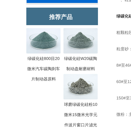
推荐产品
绿碳化
粗颗粒段砂
粒度砂：涵
绿碳化硅800目20
绿碳化硅W20碳陶
8#至46
微米汽车碳陶刹车
制动盘耐磨材料
片制动器原料
60#至1
150#至
球磨绿碳化硅粉10
微粉：主要
微米15微米光学元
件波片窗口片滤光