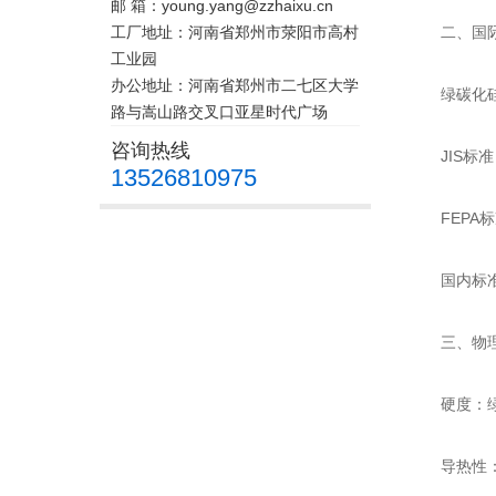
邮 箱：young.yang@zzhaixu.cn
工厂地址：河南省郑州市荥阳市高村
二、国际
工业园
办公地址：河南省郑州市二七区大学
绿碳化硅砂
路与嵩山路交叉口亚星时代广场
咨询热线
JIS标准：
13526810975
FEPA标准
国内标准：
三、物理
硬度：绿碳
导热性：绿